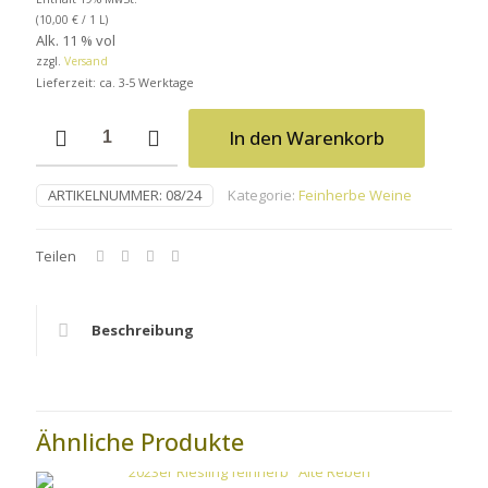
(
10,00
€
/ 1 L)
Alk. 11 % vol
zzgl.
Versand
Lieferzeit: ca. 3-5 Werktage
2023er
In den Warenkorb
"Carpe
Diem"
Riesling
ARTIKELNUMMER:
08/24
Kategorie:
Feinherbe Weine
-
feinherb
Menge
Teilen
Beschreibung
Ähnliche Produkte